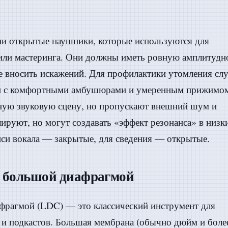
и открытые наушники, которые используются для
я или мастеринга. Они должны иметь ровную амплитудн
е вносить искажений. Для профилактики утомления сл
ли с комфортными амбушюрами и умеренным прижимо
ную звуковую сцену, но пропускают внешний шум и
ируют, но могут создавать «эффект резонанса» в низк
писи вокала — закрытые, для сведения — открытые.
 большой диафрагмой
рагмой (LDC) — это классический инструмент для
в и подкастов. Большая мембрана (обычно дюйм и боле