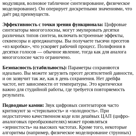
модуляция, волновое табличное синтезирование, физическое
моделирование). Он оперирует дискретными значениями, что
даёт ряд преимуществ.
Эффективность с точки зрения функционала:
Цифровые
синтезаторы многоголосны, могут эмулировать десятки
различных типов синтеза, включать встроенные эффекты,
секвенсоры и арпеджиаторы. Вы получаете тысячи пресетов
«из коробки», что ускоряет рабочий процесс. Полифония в
десятки голосов — обычное явление, тогда как для аналога
многоголосие часто ограничено.
Безопасность (стабильность):
Параметры сохраняются
идеально. Вы можете загрузить пресет десятилетней давности,
и он зазвучит так же, как в день сохранения. Нет дрейфа
частот, нет зависимости от температуры. Это критически
важно для студийной работы, где требуется повторяемость
результата.
Подводные камни:
Звук цифровых синтезаторов часто
критикуют за «стерильность» и «холодность». При
недостаточно качественном коде или дешёвых ЦАП (цифро-
аналоговых преобразователях) может проявляться
«зернистость» на высоких частотах. Кроме того, некоторые
алгоритмы (например, физическое моделирование струнных)