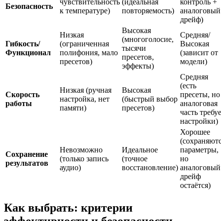
чувствительность
(идеальная
контроль +
Безопасность
к температуре)
повторяемость)
аналоговый
дрейф)
Высокая
Низкая
Средняя/
(многоголосие,
Гибкость/
(ограниченная
Высокая
тысячи
Функционал
полифония, мало
(зависит от
пресетов,
пресетов)
модели)
эффекты)
Средняя
(есть
Низкая (ручная
Высокая
Скорость
пресеты, но
настройка, нет
(быстрый выбор
работы
аналоговая
памяти)
пресетов)
часть требу
настройки)
Хорошее
(сохраняют
Невозможно
Идеальное
параметры,
Сохранение
(только запись
(точное
но
результатов
аудио)
восстановление)
аналоговый
дрейф
остаётся)
Как выбрать: критерии
эффективности и безопасности