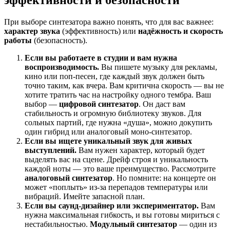
При выборе синтезатора важно понять, что для вас важнее:
характер звука
(эффективность) или
надёжность и скорость
работы
(безопасность).
Если вы работаете в студии и вам нужна
воспроизводимость.
Вы пишете музыку для рекламы,
кино или поп-песен, где каждый звук должен быть
точно таким, как вчера. Вам критична скорость — вы не
хотите тратить час на настройку одного тембра. Ваш
выбор —
цифровой синтезатор
. Он даст вам
стабильность и огромную библиотеку звуков. Для
сольных партий, где нужна «душа», можно докупить
один гибрид или аналоговый моно-синтезатор.
Если вы ищете уникальный звук для живых
выступлений.
Вам нужен характер, который будет
выделять вас на сцене. Дрейф строя и уникальность
каждой ноты — это ваше преимущество. Рассмотрите
аналоговый синтезатор
. Но помните: на концерте он
может «поплыть» из-за перепадов температуры или
вибраций. Имейте запасной план.
Если вы саунд-дизайнер или экспериментатор.
Вам
нужна максимальная гибкость, и вы готовы мириться с
нестабильностью.
Модульный синтезатор
— один из