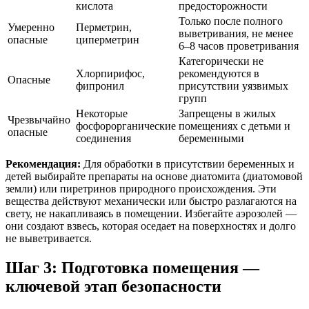
кислота
предосторожности
Только после полного
Умеренно
Перметрин,
выветривания, не менее
опасные
циперметрин
6–8 часов проветривания
Категорически не
Хлорпирифос,
рекомендуются в
Опасные
фипронил
присутствии уязвимых
групп
Некоторые
Запрещены в жилых
Чрезвычайно
фосфорорганические
помещениях с детьми и
опасные
соединения
беременными
Рекомендация:
Для обработки в присутствии беременных и
детей выбирайте препараты на основе диатомита (диатомовой
земли) или пиретринов природного происхождения. Эти
вещества действуют механически или быстро разлагаются на
свету, не накапливаясь в помещении. Избегайте аэрозолей —
они создают взвесь, которая оседает на поверхностях и долго
не выветривается.
Шаг 3: Подготовка помещения —
ключевой этап безопасности