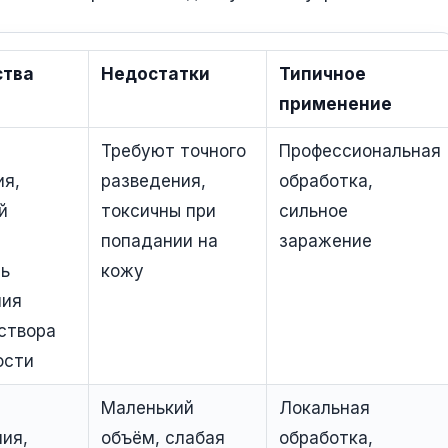
тва
Недостатки
Типичное
применение
Требуют точного
Профессиональная
ия,
разведения,
обработка,
й
токсичны при
сильное
попадании на
заражение
ь
кожу
ния
створа
ости
Маленький
Локальная
ия,
объём, слабая
обработка,