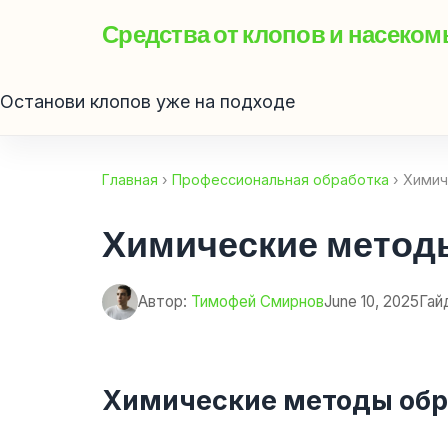
Средства от клопов и насеко
Останови клопов уже на подходе
Главная
›
Профессиональная обработка
› Химич
Химические методы
Автор:
Тимофей Смирнов
June 10, 2025
Гай
Химические методы обр