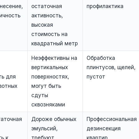
несение,
остаточная
профилактика
ичность
активность,
высокая
стоимость на
квадратный метр
Неэффективны на
Обработка
вертикальных
плинтусов, щелей,
ть для
поверхностях,
пустот
вотных
могут быть
сдуты
сквозняками
таточная
Дороже обычных
Профессиональная
эмульсий,
дезинсекция
ь к
требуют
квартир