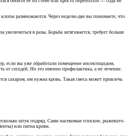
ться обойти ее по стене или просто переползти — сода не
 а клопы размножаются. Через неделю-две вы понимаете, что
 увеличиться в разы. Борьба затягивается, требует больше
мер, если вы уже обработали помещение инсектицидом,
 от соседей. Но это именно профилактика, а не лечение.
тся сахаром, им нужна кровь. Такая смесь может привлечь
сколько штук подряд. Сами насекомые плоские, рыжевато-
менты) или пятна крови.