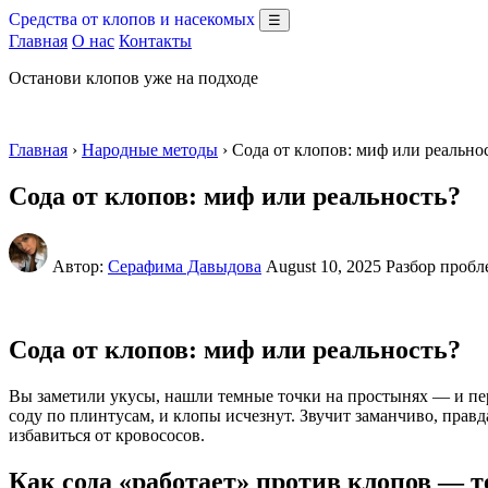
Средства от клопов и насекомых
☰
Главная
О нас
Контакты
Останови клопов уже на подходе
Главная
›
Народные методы
› Сода от клопов: миф или реальн
Сода от клопов: миф или реальность?
Автор:
Серафима Давыдова
August 10, 2025
Разбор пробл
Сода от клопов: миф или реальность?
Вы заметили укусы, нашли темные точки на простынях — и перв
соду по плинтусам, и клопы исчезнут. Звучит заманчиво, правд
избавиться от кровососов.
Как сода «работает» против клопов — т