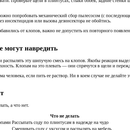
вати. Проверьте щели в плинтусах, стыки обоев, задние стенки 
можно попробовать механический сбор пылесосом (с последующ
без инсектицидов или вызова дезинсектора не обойтись.
бавились от клопов, важно не допустить их повторного появлени
е могут навредить
и распылять эту шипучую смесь на клопов. Якобы реакция выдел
ность. Клопам на это плевать — они спрячутся в щели и пережд
 человека, если пить ее раствор. Ни в коем случае не делайте 
ет
ть, а что нет.
Что не делать
опами
Рассыпать соду по плинтусам в надежде на чудо
Смешивать соду с уксусом и распылять на мебель