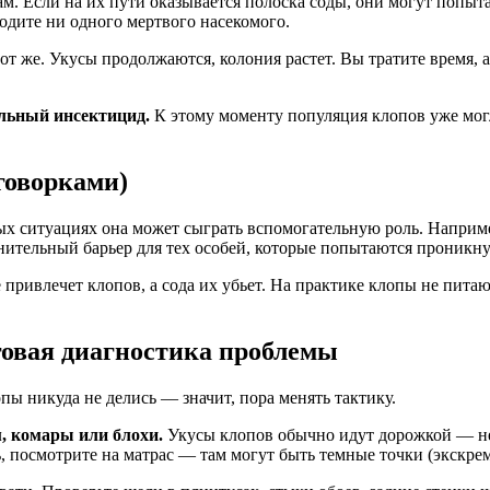
м. Если на их пути оказывается полоска соды, они могут попыта
ходите ни одного мертвого насекомого.
тот же. Укусы продолжаются, колония растет. Вы тратите время,
альный инсектицид.
К этому моменту популяция клопов уже могла
оговорками)
орых ситуациях она может сыграть вспомогательную роль. Напри
тельный барьер для тех особей, которые попытаются проникнуть
привлечет клопов, а сода их убьет. На практике клопы не питаю
аговая диагностика проблемы
пы никуда не делись — значит, пора менять тактику.
м, комары или блохи.
Укусы клопов обычно идут дорожкой — не
, посмотрите на матрас — там могут быть темные точки (экскре