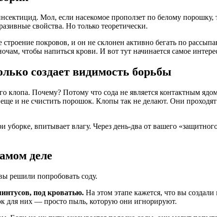
инсектицид. Мол, если насекомое проползет по белому порошку, 
разивные свойства. Но только теоретически.
ое строение покровов, и он не склонен активно бегать по рассы
ночам, чтобы напиться крови. И вот тут начинается самое интере
только создает видимость борьбы
 клопа. Почему? Потому что сода не является контактным ядом.
 еще и не счистить порошок. Клопы так не делают. Они проходят
ри уборке, впитывает влагу. Через день-два от вашего «защитног
самом деле
вы решили попробовать соду.
линтусов, под кроватью.
На этом этапе кажется, что вы создали
ок для них — просто пыль, которую они игнорируют.