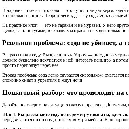
В народе считается, что сода — это чуть ли не универсальный 
хитиновый панцирь. Теоретически, да — у соды есть слабые аб
На практике клоп — это не таракан и не муравей. У него друг
щелях, за плинтусами, в складках матраса и выходят только по 
Реальная проблема: сода не убивает, а 
Вы рассыпали соду. Выждали ночь. Утром — ни одного мертвого
должно буквально искупаться в ней, натереть панцирь, а потом
просто переползут через нее.
Вторая проблема: сода легко сдувается сквозняком, сметается п
спокойно сидят в укрытиях и ждут ночи.
Пошаговый разбор: что происходит на 
Давайте посмотрим на ситуацию глазами практика. Допустим, 
Шаг 1. Вы рассыпаете соду по периметру комнаты, вдоль п
передвигаются по стенам, потолку, внутри мебели. Ваш порош