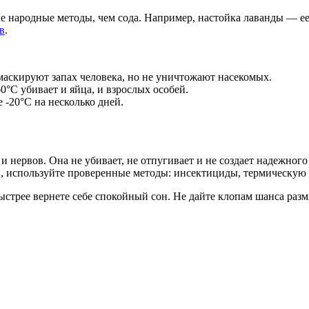
народные методы, чем сода. Например, настойка лаванды — ее з
в
.
маскируют запах человека, но не уничтожают насекомых.
°C убивает и яйца, и взрослых особей.
-20°C на несколько дней.
 нервов. Она не убивает, не отпугивает и не создает надежного 
в, используйте проверенные методы: инсектициды, термическую
быстрее вернете себе спокойный сон. Не дайте клопам шанса ра