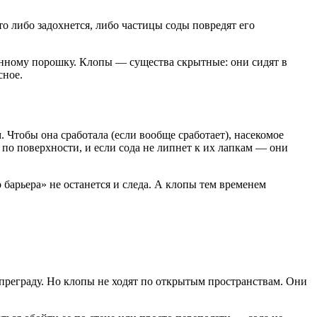
то либо задохнется, либо частицы соды повредят его
панному порошку. Клопы — существа скрытные: они сидят в
сное.
 Чтобы она сработала (если вообще сработает), насекомое
 по поверхности, и если сода не липнет к их лапкам — они
о барьера» не останется и следа. А клопы тем временем
 преграду. Но клопы не ходят по открытым пространствам. Они