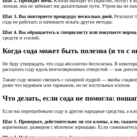
Шаг 2. Проходит ночь.
Клопы выходят из укрытий, ползут к ва
липкая, она не забивает им дыхательные пути. Утром вы не на
Шаг 3. Вы повторяете процедуру несколько дней.
Результат 
сода не работает, и начинаете искать другие методы.
Шаг 4. Вы обращаетесь к специалисту или покупаете норм
средств и усилий.
Когда сода может быть полезна (и то с 
Не буду утверждать, что сода абсолютно бесполезна. В некот
рассыпать соду вдоль вентиляционных отверстий — как дополни
Также соду можно смешать с сахарной пудрой — якобы сладкое 
разве что муравьев или тараканов, но не постельных клопов.
Что делать, если сода не помогла: пош
Если вы перепробовали соду и другие народные средства, а кло
Шаг 1. Проверьте, действительно ли это клопы, а не, скаже
коричневые, размером с яблочное зернышко. Если сомневаетесь