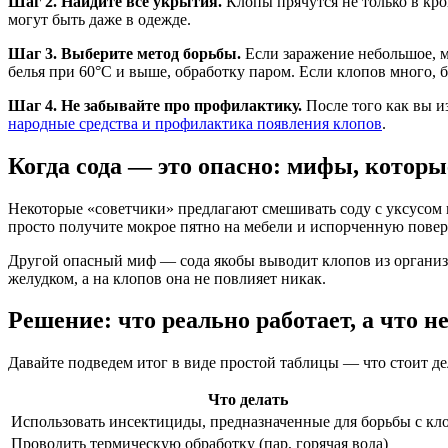
Шаг 2. Найдите все укрытия.
Клопы прячутся не только в кро
могут быть даже в одежде.
Шаг 3. Выберите метод борьбы.
Если заражение небольшое, 
белья при 60°C и выше, обработку паром. Если клопов много, 
Шаг 4. Не забывайте про профилактику.
После того как вы из
народные средства и профилактика появления клопов
.
Когда сода — это опасно: мифы, которы
Некоторые «советчики» предлагают смешивать соду с уксусом 
просто получите мокрое пятно на мебели и испорченную поверх
Другой опасный миф — сода якобы выводит клопов из организма
желудком, а на клопов она не повлияет никак.
Решение: что реально работает, а что н
Давайте подведем итог в виде простой таблицы — что стоит дела
Что делать
Использовать инсектициды, предназначенные для борьбы с кл
Проводить термическую обработку (пар, горячая вода)