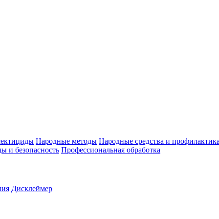
ектициды
Народные методы
Народные средства и профилактик
ы и безопасность
Профессиональная обработка
ния
Дисклеймер