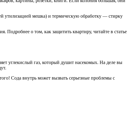
шкафов, картины, розетки, книги. Если колония большая, они
ей утилизацией мешка) и термическую обработку — стирку
я. Подробнее о том, как защитить квартиру, читайте в статье
яет углекислый газ, который душит насекомых. На деле вы
ут.
этого! Сода внутрь может вызвать серьезные проблемы с