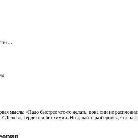
ость?…
ем
ая мысль: «Надо быстрее что-то делать, пока они не расплодили
а? Дешево, сердито и без химии. Но давайте разберемся, что на с
еория