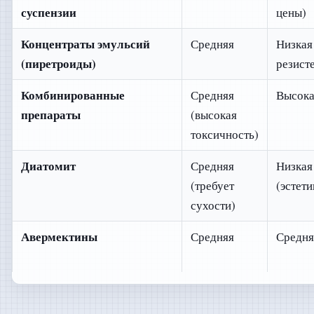
суспензии
цены)
Концентраты эмульсий
Средняя
Низкая 
(пиретроиды)
резист
Комбинированные
Средняя
Высока
препараты
(высокая
токсичность)
Диатомит
Средняя
Низкая
(требует
(эстети
сухости)
Авермектины
Средняя
Средня