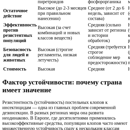
пиретроидов
фосфорорганика
Высокое (до 2-3 месяцев
Среднее (от 2 до 6
Остаточное
при правильном
недель, зависит от
действие
нанесении)
состава)
Эффективность
Средняя (сильно
Высокая (за счет
против
зависит от региона
(
комбинаций и новых
резистентных
и истории
к
классов веществ)
популяций
обработок)
Средняя (требуется
Безопасность
Высокая (строгие
строгое
для людей и
регламенты, низкая
соблюдение мер
животных
летучесть)
предосторожности)
Стоимость
Высокая
Средняя
Фактор устойчивости: почему страна
имеет значение
Резистентность (устойчивость) постельных клопов к
инсектицидам — одна из главных проблем современной
дезинсекции. В разных регионах мира она развита
неодинаково. В Европе, где десятилетиями применялись
высокоэффективные средства, популяции клопов часто имеют
множественную устойчивость сразу к нескольким классам