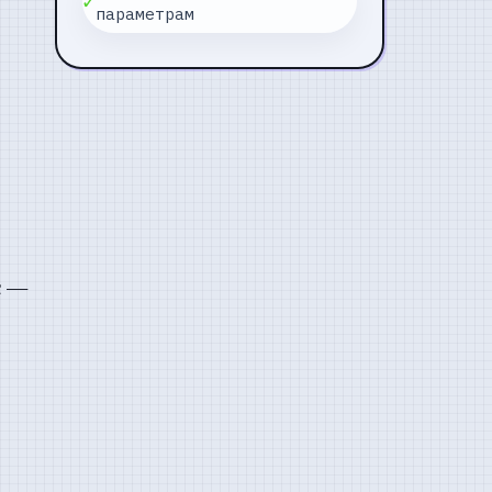
✓
параметрам
с —