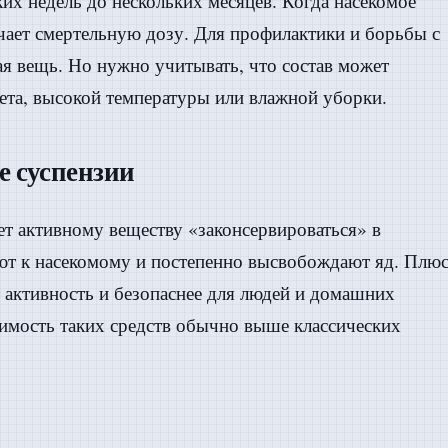
ких недель до нескольких месяцев. Когда насекомое
учает смертельную дозу. Для профилактики и борьбы с
я вещь. Но нужно учитывать, что состав может
ета, высокой температуры или влажной уборки.
 суспензии
ет активному веществу «законсервироваться» в
ют к насекомому и постепенно высвобождают яд. Плю
 активность и безопаснее для людей и домашних
мость таких средств обычно выше классических