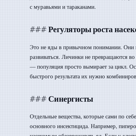
с муравьями и тараканами.
### Регуляторы роста насек
Это не яды в привычном понимании. Они 
развиваться. Личинки не превращаются во
— популяция просто вымирает за цикл. Ос
быстрого результата их нужно комбиниров
### Синергисты
Отдельные вещества, которые сами по себ
основного инсектицида. Например, пипер
насекомым обезвреживать яд. Если у клопо