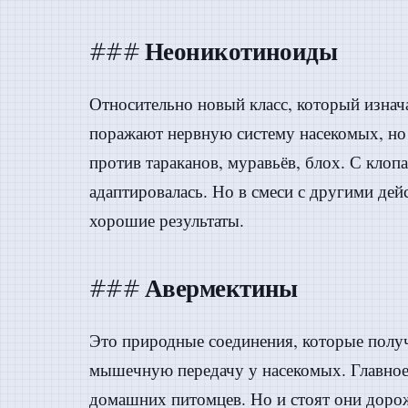
### Неоникотиноиды
Относительно новый класс, который изнача
поражают нервную систему насекомых, н
против тараканов, муравьёв, блох. С кло
адаптировалась. Но в смеси с другими д
хорошие результаты.
### Авермектины
Это природные соединения, которые полу
мышечную передачу у насекомых. Главное
домашних питомцев. Но и стоят они дорож