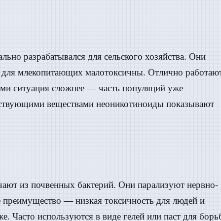
льно разрабатывался для сельского хозяйства. Они
о для млекопитающих малотоксичны. Отлично работаю
пами ситуация сложнее — часть популяций уже
ействующими веществами неоникотиноиды показывают
чают из почвенных бактерий. Они парализуют нервно-
 преимущество — низкая токсичность для людей и
е. Часто используются в виде гелей или паст для бор