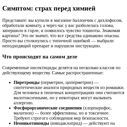
Симптом: страх перед химией
Представьте: вы купили в магазине баллончик с дихлофосом,
обработали комнату, а через час у вас разболелась голова,
запершило в горле, и появилось чувство тошноты. Знакомая
картина? Это не значит, что все средства одинаково опасны.
Просто вы столкнулись с типичной ошибкой — выбрали
неподходящий препарат и нарушили инструкцию.
Что происходит на самом деле
Современные инсектициды делятся на несколько классов по
действующему веществу. Самые распространенные:
Пиретроиды
(перметрин, циперметрин) —
синтетические аналоги природных веществ из ромашки.
Для человека в типичных концентрациях они считаются
малотоксичными, но у некоторых могут вызывать
аллергию.
Фосфорорганические соединения
(хлорпирифос,
малатион) — более эффективны, но и токсичнее.
Требуют строгого соблюдения мер безопасности.
Неоникотиноиды
(имидаклоприд) — действуют на