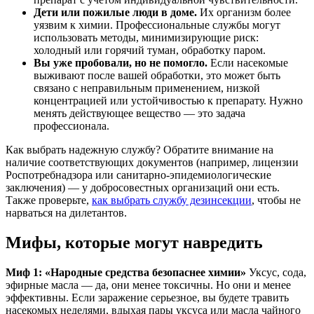
Дети или пожилые люди в доме.
Их организм более
уязвим к химии. Профессиональные службы могут
использовать методы, минимизирующие риск:
холодный или горячий туман, обработку паром.
Вы уже пробовали, но не помогло.
Если насекомые
выживают после вашей обработки, это может быть
связано с неправильным применением, низкой
концентрацией или устойчивостью к препарату. Нужно
менять действующее вещество — это задача
профессионала.
Как выбрать надежную службу? Обратите внимание на
наличие соответствующих документов (например, лицензии
Роспотребнадзора или санитарно-эпидемиологические
заключения) — у добросовестных организаций они есть.
Также проверьте,
как выбрать службу дезинсекции
, чтобы не
нарваться на дилетантов.
Мифы, которые могут навредить
Миф 1: «Народные средства безопаснее химии»
Уксус, сода,
эфирные масла — да, они менее токсичны. Но они и менее
эффективны. Если заражение серьезное, вы будете травить
насекомых неделями, вдыхая пары уксуса или масла чайного