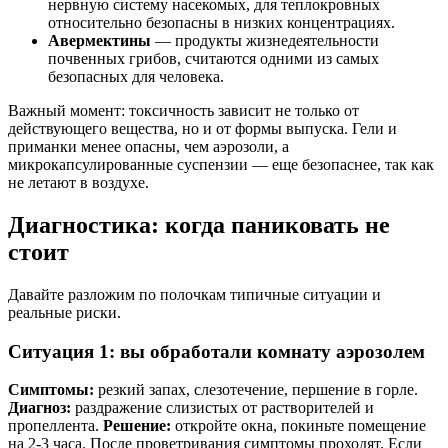
нервную систему насекомых, для теплокровных
относительно безопасны в низких концентрациях.
Авермектины
— продукты жизнедеятельности
почвенных грибов, считаются одними из самых
безопасных для человека.
Важный момент: токсичность зависит не только от
действующего вещества, но и от формы выпуска. Гели и
приманки менее опасны, чем аэрозоли, а
микрокапсулированные суспензии — еще безопаснее, так как
не летают в воздухе.
Диагностика: когда паниковать не
стоит
Давайте разложим по полочкам типичные ситуации и
реальные риски.
Ситуация 1: вы обработали комнату аэрозолем
Симптомы:
резкий запах, слезотечение, першение в горле.
Диагноз:
раздражение слизистых от растворителей и
пропеллента.
Решение:
откройте окна, покиньте помещение
на 2-3 часа. После проветривания симптомы проходят. Если