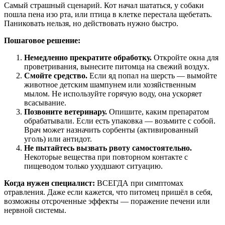
Самый страшный сценарий. Кот начал шататься, у собаки
пошла пена изо рта, или птица в клетке перестала щебетать.
Паниковать нельзя, но действовать нужно быстро.
Пошаговое решение:
Немедленно прекратите обработку.
Откройте окна для
проветривания, вынесите питомца на свежий воздух.
Смойте средство.
Если яд попал на шерсть — вымойте
животное детским шампунем или хозяйственным
мылом. Не используйте горячую воду, она ускоряет
всасывание.
Позвоните ветеринару.
Опишите, каким препаратом
обрабатывали. Если есть упаковка — возьмите с собой.
Врач может назначить сорбенты (активированный
уголь) или антидот.
Не пытайтесь вызвать рвоту самостоятельно.
Некоторые вещества при повторном контакте с
пищеводом только ухудшают ситуацию.
Когда нужен специалист:
ВСЕГДА при симптомах
отравления. Даже если кажется, что питомец пришёл в себя,
возможны отсроченные эффекты — поражение печени или
нервной системы.