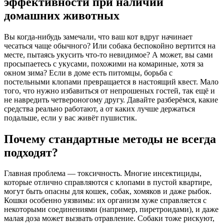
эффективности при наличии
домашних животных
Вы когда-нибудь замечали, что ваш кот вдруг начинает
чесаться чаще обычного? Или собака беспокойно вертится на
месте, пытаясь укусить что-то невидимое? А может, вы сами
просыпаетесь с укусами, похожими на комариные, хотя за
окном зима? Если в доме есть питомцы, борьба с
постельными клопами превращается в настоящий квест. Мало
того, что нужно избавиться от непрошеных гостей, так ещё и
не навредить четвероногому другу. Давайте разберёмся, какие
средства реально работают, а от каких лучше держаться
подальше, если у вас живёт пушистик.
Почему стандартные методы не всегда
подходят?
Главная проблема — токсичность. Многие инсектициды,
которые отлично справляются с клопами в пустой квартире,
могут быть опасны для кошек, собак, хомяков и даже рыбок.
Кошки особенно уязвимы: их организм хуже справляется с
некоторыми соединениями (например, пиретроидами), и даже
малая доза может вызвать отравление. Собаки тоже рискуют,