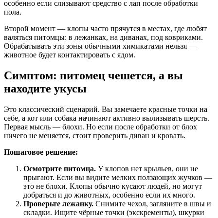
особенно если слизывают средство с лап после обработки
пола.
Второй момент — клопы часто прячутся в местах, где любят
валяться питомцы: в лежанках, на диванах, под ковриками.
Обрабатывать эти зоны обычными химикатами нельзя —
животное будет контактировать с ядом.
Симптом: питомец чешется, а вы
находите укусы
Это классический сценарий. Вы замечаете красные точки на
себе, а кот или собака начинают активно вылизывать шерсть.
Первая мысль — блохи. Но если после обработки от блох
ничего не меняется, стоит проверить диван и кровать.
Пошаговое решение:
Осмотрите питомца.
У клопов нет крыльев, они не
прыгают. Если вы видите мелких ползающих жучков —
это не блохи. Клопы обычно кусают людей, но могут
добраться и до животных, особенно если их много.
Проверьте лежанку.
Снимите чехол, загляните в швы и
складки. Ищите чёрные точки (экскременты), шкурки