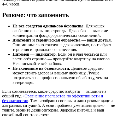
4–6 часов.
Резюме: что запомнить
Не все средства одинаково безопасны.
Для кошек
особенно опасны пиретроиды. Для собак — высокие
концентрации фосфорорганических соединений.
Диатомит и термическая обработка — ваши друзья.
Они минимально токсичны для животных, но требуют
терпения и правильного нанесения.
Питомец — индикатор.
Если он начал чесаться или
вести себя странно — проверяйте квартиру на клопов.
Не списывайте всё на блох.
Не экономьте на безопасности.
Дешёвое средство
может стоить здоровья вашему любимцу. Лучше
потратиться на профессиональную обработку, чем на
ветеринара.
Если сомневаетесь, какое средство выбрать — загляните в
общий гид
«Сравнение препаратов по эффективности и
безопасности»
. Там разобраны составы и даны рекомендации
для разных ситуаций. А если проблема уже зашла далеко — не
тяните, звоните дезинсекторам. Здоровье питомца и ваш
спокойный сон того стоят.