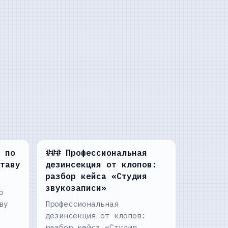
 по
### Профессиональная
таву
дезинсекция от клопов:
разбор кейса «Студия
звукозаписи»
о
ву
Профессиональная
дезинсекция от клопов:
разбор кейса «Студия