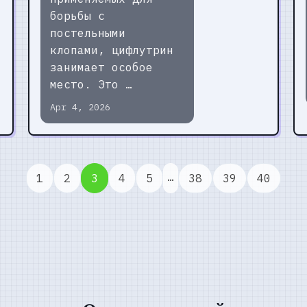
борьбы с
постельными
клопами, цифлутрин
занимает особое
место. Это …
Apr 4, 2026
…
1
2
3
4
5
38
39
40