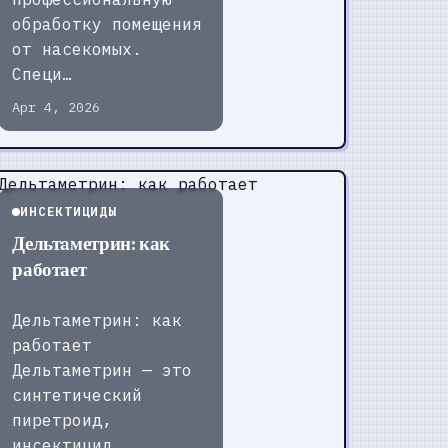
обработку помещения
от насекомых.
Специ…
Apr 4, 2026
ИНСЕКТИЦИДЫ
Дельтaметрин: как
работает
Дельтaметрин: как
работает
Дельтaметрин — это
синтетический
пиретроид,
инсектицид