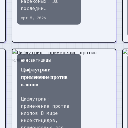
насекомых. За
последни…
Apr 5, 2026
ИНСЕКТИЦИДЫ
Цифлутрин:
применение против
клопов
Цифлутрин:
применение против
клопов В мире
инсектицидов,
применяемых для